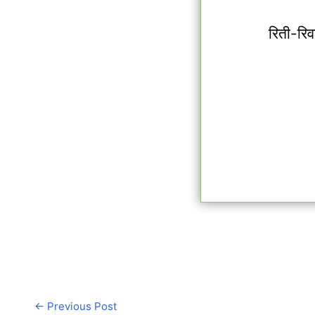
रिती-रिव
←
Previous Post