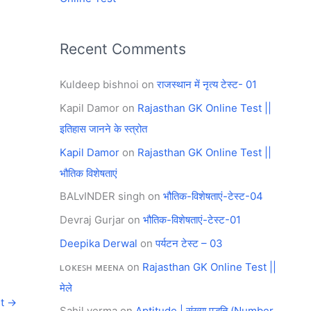
Recent Comments
Kuldeep bishnoi
on
राजस्थान में नृत्य टेस्ट- 01
Kapil Damor
on
Rajasthan GK Online Test ||
इतिहास जानने के स्त्रोत
Kapil Damor
on
Rajasthan GK Online Test ||
भौतिक विशेषताएं
BALvINDER singh
on
भौतिक-विशेषताएं-टेस्ट-04
Devraj Gurjar
on
भौतिक-विशेषताएं-टेस्ट-01
Deepika Derwal
on
पर्यटन टेस्ट – 03
ʟᴏᴋᴇꜱʜ ᴍᴇᴇɴᴀ
on
Rajasthan GK Online Test ||
मेले
st
→
Sahil verma
on
Aptitude | संख्या पद्धति (Number