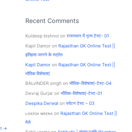
Recent Comments
Kuldeep bishnoi
on
राजस्थान में नृत्य टेस्ट- 01
Kapil Damor
on
Rajasthan GK Online Test ||
इतिहास जानने के स्त्रोत
Kapil Damor
on
Rajasthan GK Online Test ||
भौतिक विशेषताएं
BALvINDER singh
on
भौतिक-विशेषताएं-टेस्ट-04
Devraj Gurjar
on
भौतिक-विशेषताएं-टेस्ट-01
Deepika Derwal
on
पर्यटन टेस्ट – 03
ʟᴏᴋᴇꜱʜ ᴍᴇᴇɴᴀ
on
Rajasthan GK Online Test ||
मेले
st
→
Sahil verma
on
Aptitude | संख्या पद्धति (Number