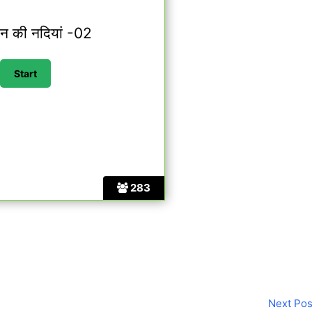
ान की नदियां -02
283
Next Po