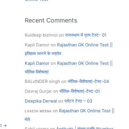
Recent Comments
Kuldeep bishnoi
on
राजस्थान में नृत्य टेस्ट- 01
Kapil Damor
on
Rajasthan GK Online Test ||
इतिहास जानने के स्त्रोत
Kapil Damor
on
Rajasthan GK Online Test ||
भौतिक विशेषताएं
BALvINDER singh
on
भौतिक-विशेषताएं-टेस्ट-04
Devraj Gurjar
on
भौतिक-विशेषताएं-टेस्ट-01
Deepika Derwal
on
पर्यटन टेस्ट – 03
ʟᴏᴋᴇꜱʜ ᴍᴇᴇɴᴀ
on
Rajasthan GK Online Test ||
मेले
st
→
Sahil verma
on
Aptitude | संख्या पद्धति (Number