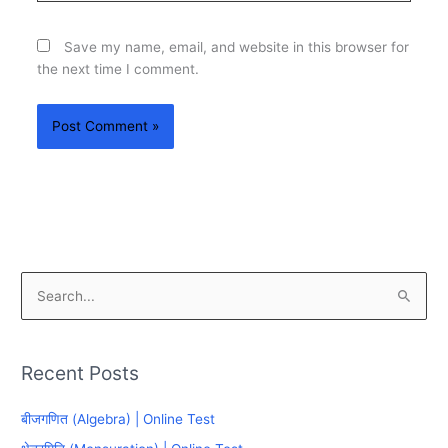
Save my name, email, and website in this browser for
the next time I comment.
S
e
a
Recent Posts
r
c
बीजगणित (Algebra) | Online Test
h