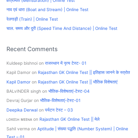
क्षेत्रमिति (Mensuration) | Online Test
f
नाव एवं धारा (Boat and Stream) | Online Test
o
रेलगाड़ी (Train) | Online Test
r
चाल. समय और दूरी (Speed Time And Distance) | Online Test
:
Recent Comments
Kuldeep bishnoi
on
राजस्थान में नृत्य टेस्ट- 01
Kapil Damor
on
Rajasthan GK Online Test || इतिहास जानने के स्त्रोत
Kapil Damor
on
Rajasthan GK Online Test || भौतिक विशेषताएं
BALvINDER singh
on
भौतिक-विशेषताएं-टेस्ट-04
Devraj Gurjar
on
भौतिक-विशेषताएं-टेस्ट-01
Deepika Derwal
on
पर्यटन टेस्ट – 03
ʟᴏᴋᴇꜱʜ ᴍᴇᴇɴᴀ
on
Rajasthan GK Online Test || मेले
Sahil verma
on
Aptitude | संख्या पद्धति (Number System) | Online
Test – 01