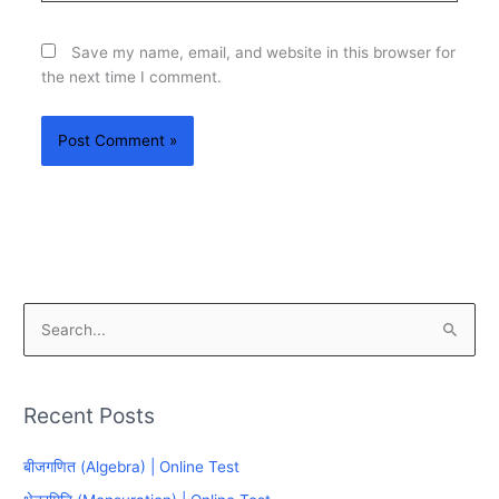
Save my name, email, and website in this browser for
the next time I comment.
S
e
a
Recent Posts
r
c
बीजगणित (Algebra) | Online Test
h