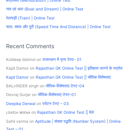
क्षेत्रमिति (Mensuration) | Online Test
f
नाव एवं धारा (Boat and Stream) | Online Test
o
रेलगाड़ी (Train) | Online Test
r
चाल. समय और दूरी (Speed Time And Distance) | Online Test
:
Recent Comments
Kuldeep bishnoi
on
राजस्थान में नृत्य टेस्ट- 01
Kapil Damor
on
Rajasthan GK Online Test || इतिहास जानने के स्त्रोत
Kapil Damor
on
Rajasthan GK Online Test || भौतिक विशेषताएं
BALvINDER singh
on
भौतिक-विशेषताएं-टेस्ट-04
Devraj Gurjar
on
भौतिक-विशेषताएं-टेस्ट-01
Deepika Derwal
on
पर्यटन टेस्ट – 03
ʟᴏᴋᴇꜱʜ ᴍᴇᴇɴᴀ
on
Rajasthan GK Online Test || मेले
Sahil verma
on
Aptitude | संख्या पद्धति (Number System) | Online
Test – 01