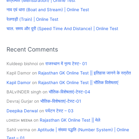
क्षेत्रमिति (Mensuration) | Online Test
f
नाव एवं धारा (Boat and Stream) | Online Test
o
रेलगाड़ी (Train) | Online Test
r
चाल. समय और दूरी (Speed Time And Distance) | Online Test
:
Recent Comments
Kuldeep bishnoi
on
राजस्थान में नृत्य टेस्ट- 01
Kapil Damor
on
Rajasthan GK Online Test || इतिहास जानने के स्त्रोत
Kapil Damor
on
Rajasthan GK Online Test || भौतिक विशेषताएं
BALvINDER singh
on
भौतिक-विशेषताएं-टेस्ट-04
Devraj Gurjar
on
भौतिक-विशेषताएं-टेस्ट-01
Deepika Derwal
on
पर्यटन टेस्ट – 03
ʟᴏᴋᴇꜱʜ ᴍᴇᴇɴᴀ
on
Rajasthan GK Online Test || मेले
Sahil verma
on
Aptitude | संख्या पद्धति (Number System) | Online
Test – 01