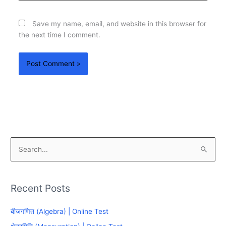
Save my name, email, and website in this browser for
the next time I comment.
S
e
a
Recent Posts
r
c
बीजगणित (Algebra) | Online Test
h