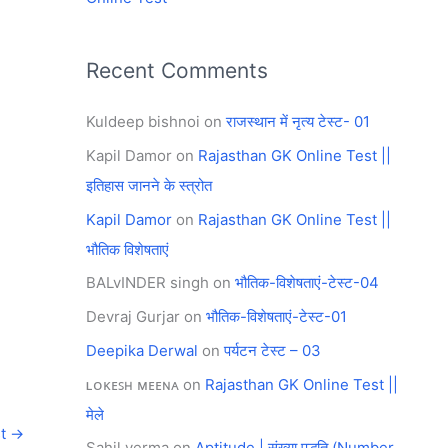
Recent Comments
Kuldeep bishnoi
on
राजस्थान में नृत्य टेस्ट- 01
Kapil Damor
on
Rajasthan GK Online Test ||
इतिहास जानने के स्त्रोत
Kapil Damor
on
Rajasthan GK Online Test ||
भौतिक विशेषताएं
BALvINDER singh
on
भौतिक-विशेषताएं-टेस्ट-04
Devraj Gurjar
on
भौतिक-विशेषताएं-टेस्ट-01
Deepika Derwal
on
पर्यटन टेस्ट – 03
ʟᴏᴋᴇꜱʜ ᴍᴇᴇɴᴀ
on
Rajasthan GK Online Test ||
मेले
st
→
Sahil verma
on
Aptitude | संख्या पद्धति (Number